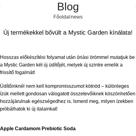
Blog
Főoldal
news
NEWS
Új termékekkel bővült a Mystic Garden kínálata!
Hosszas előkészítési folyamat után óriási örömmel mutatjuk be
a Mystic Garden két új üdítőjét, melyek új szintre emelik a
frissítő fogalmát!
Üdítőinknél nem kell kompromisszumot kötnöd – különleges
ízük mellett gondosan válogatott összetevőiknek köszönhetően
hozzájárulnak egészségedhez is. Ismerd meg, milyen ízekben
próbálhatok ki új italainkat!
Apple Cardamom Prebiotic Soda