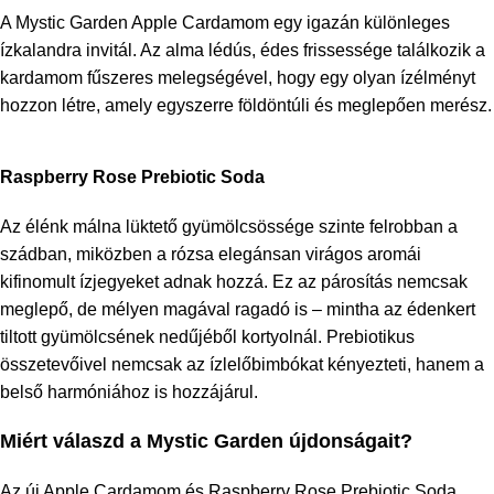
A Mystic Garden Apple Cardamom egy igazán különleges
ízkalandra invitál. Az alma lédús, édes frissessége találkozik a
kardamom fűszeres melegségével, hogy egy olyan ízélményt
hozzon létre, amely egyszerre földöntúli és meglepően merész.
Raspberry Rose Prebiotic Soda
Az élénk málna lüktető gyümölcsössége szinte felrobban a
szádban, miközben a rózsa elegánsan virágos aromái
kifinomult ízjegyeket adnak hozzá. Ez az párosítás nemcsak
meglepő, de mélyen magával ragadó is – mintha az édenkert
tiltott gyümölcsének nedűjéből kortyolnál. Prebiotikus
összetevőivel nemcsak az ízlelőbimbókat kényezteti, hanem a
belső harmóniához is hozzájárul.
Miért válaszd a Mystic Garden újdonságait?
Az új Apple Cardamom és Raspberry Rose Prebiotic Soda