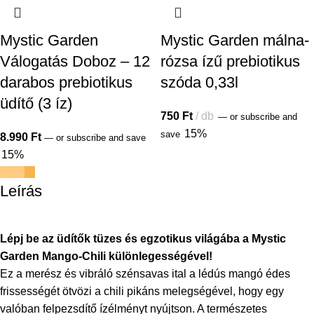
Mystic Garden
Mystic Garden málna-
Válogatás Doboz – 12
rózsa ízű prebiotikus
darabos prebiotikus
szóda 0,33l
üdítő (3 íz)
750
Ft
db
—
or subscribe and
15%
save
8.990
Ft
—
or subscribe and save
15%
Leírás
Lépj be az üdítők tüzes és egzotikus világába a Mystic
Garden Mango-Chili különlegességével!
Ez a merész és vibráló szénsavas ital a lédús mangó édes
frissességét ötvözi a chili pikáns melegségével, hogy egy
valóban felpezsdítő ízélményt nyújtson. A természetes