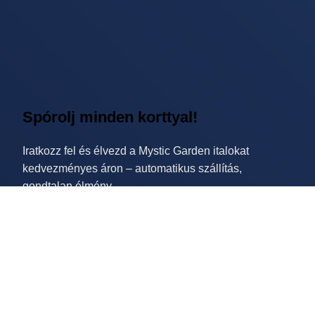
Spórolj minden korttyal!
Iratkozz fel és élvezd a Mystic Garden italokat
kedvezményes áron – automatikus szállítás,
gondtalan élmény.
Kattints ide 🔥