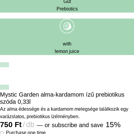
Gut
Prebiotics
with
lemon juice
Mystic Garden alma-kardamom ízű prebiotikus
szóda 0,33l
Az alma édessége és a kardamom melegsége találkozik egy
varázslatos, prebiotikus ízélményben.
750
Ft
db
15%
—
or subscribe and save
Purchase one time