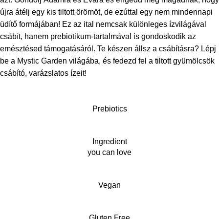
újra átélj egy kis tiltott örömöt, de ezúttal egy nem mindennapi
üdítő formájában! Ez az ital nemcsak különleges ízvilágával
csábít, hanem prebiotikum-tartalmával is gondoskodik az
emésztésed támogatásáról. Te készen állsz a csábításra? Lépj
be a Mystic Garden világába, és fedezd fel a tiltott gyümölcsök
csábító, varázslatos ízeit!
Prebiotics
Ingredient
you can love
Vegan
Gluten Free