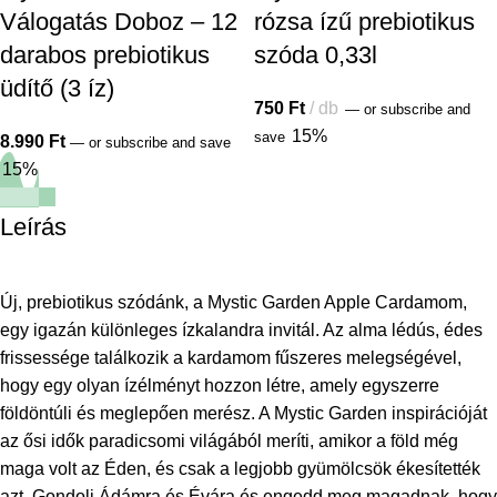
Válogatás Doboz – 12
rózsa ízű prebiotikus
darabos prebiotikus
szóda 0,33l
üdítő (3 íz)
750
Ft
db
—
or subscribe and
15%
save
8.990
Ft
—
or subscribe and save
15%
Leírás
Új, prebiotikus szódánk, a Mystic Garden Apple Cardamom,
egy igazán különleges ízkalandra invitál. Az alma lédús, édes
frissessége találkozik a kardamom fűszeres melegségével,
hogy egy olyan ízélményt hozzon létre, amely egyszerre
földöntúli és meglepően merész. A Mystic Garden inspirációját
az ősi idők paradicsomi világából meríti, amikor a föld még
maga volt az Éden, és csak a legjobb gyümölcsök ékesítették
azt. Gondolj Ádámra és Évára és engedd meg magadnak, hogy