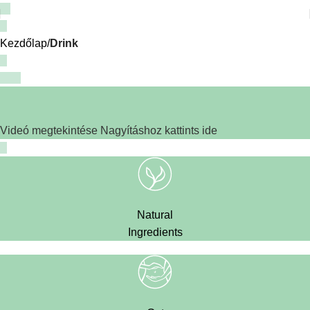
Kezdőlap
Drink
Videó megtekintése
Nagyításhoz kattints ide
Natural
Ingredients